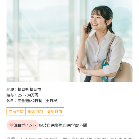
地域：
福岡県 福岡市
給与：
25 ～
34万円
休日：
完全週休2日制（土日祝）
学歴不問
服装自由
髪型自由
服装自由
髪型自由
学歴不問
注目ポイント