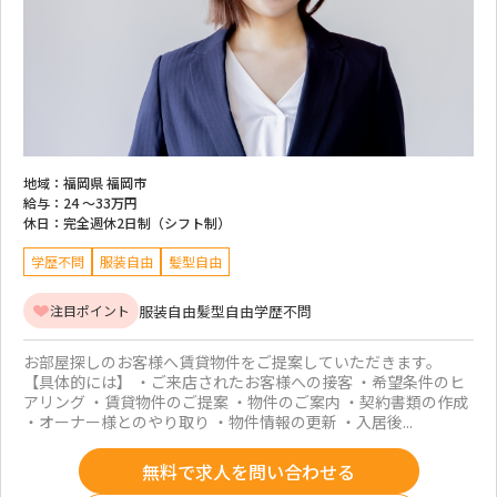
地域：
福岡県 福岡市
給与：
24 ～
33万円
休日：
完全週休2日制（シフト制）
学歴不問
服装自由
髪型自由
服装自由
髪型自由
学歴不問
注目ポイント
お部屋探しのお客様へ賃貸物件をご提案していただきます。
【具体的には】 ・ご来店されたお客様への接客 ・希望条件のヒ
アリング ・賃貸物件のご提案 ・物件のご案内 ・契約書類の作成
・オーナー様とのやり取り ・物件情報の更新 ・入居後...
無料で求人を問い合わせる