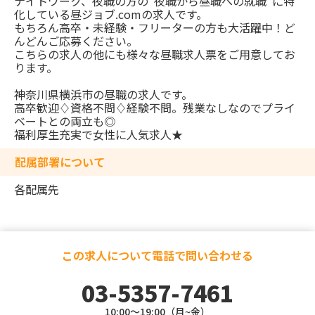
ナイトワーク、夜職の方の”夜職から昼職への就職”に特
化している昼ジョブ.comの求人です。
もちろん高卒・未経験・フリーターの方も大活躍中！ど
んどんご応募ください。
こちらの求人の他にも様々な昼職求人票をご用意してお
ります。
神奈川県横浜市の昼職の求人です。
高卒歓迎♢資格不問♢経験不問。残業なしなのでプライ
ベートとの両立も◎
福利厚生充実で女性に人気求人★
配属部署について
各配属先
この求人について電話で問い合わせる
03-5357-7461
10:00～19:00（月~金）