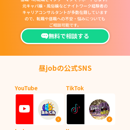
元キャバ嬢・風俗嬢などナイトワーク経験者の
キャリアコンサルタントが多数在籍しています
ので、
転職や昼職への不安・悩みについても
ご相談可能です。
無料で相談する
昼jobの公式SNS
YouTube
TikTok