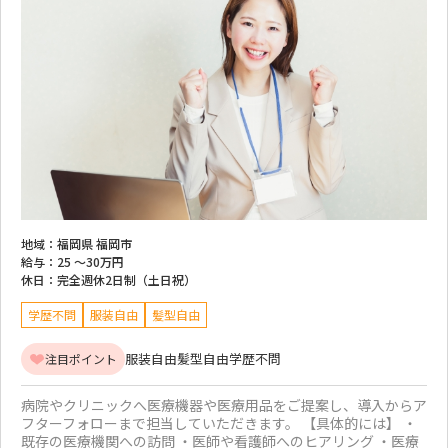
地域：
福岡県 福岡市
給与：
25 ～
30万円
休日：
完全週休2日制（土日祝）
学歴不問
服装自由
髪型自由
服装自由
髪型自由
学歴不問
注目ポイント
病院やクリニックへ医療機器や医療用品をご提案し、導入からア
フターフォローまで担当していただきます。 【具体的には】 ・
既存の医療機関への訪問 ・医師や看護師へのヒアリング ・医療