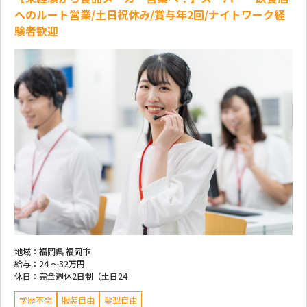
へのルート営業/土日祝休み/賞与年2回/ナイトワーク経
験者歓迎
地域：
福岡県 福岡市
給与：
24 ～
32万円
休日：
完全週休2日制（土日24
学歴不問
服装自由
髪型自由