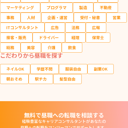
マーケティング
プログラマ
製造
不動産
事務
人材
企画・運営
受付・秘書
営業
ITコンサルタント
広告
法務
広報
接客・販売
ドライバー
経理
保育士
総務
美容
介護
飲食
こだわりから昼職を探す
ネイルOK
学歴不問
服装自由
副業OK
朝おそめ
駅チカ
髪型自由
無料で昼職への転職を相談する
経験豊富なキャリアコンサルタントがあなたの
昼職への転職をマンツーマンでサポートします。