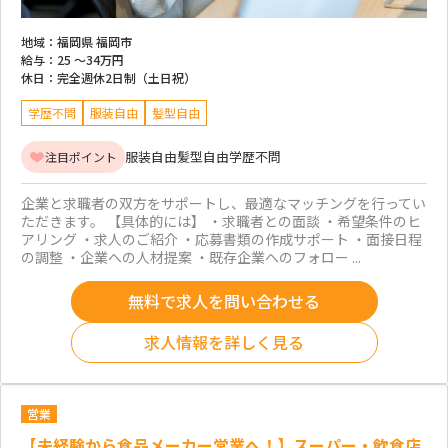
地域：
福岡県 福岡市
給与：
25 ～
34万円
休日：
完全週休2日制（土日祝）
学歴不問
服装自由
髪型自由
服装自由
髪型自由
学歴不問
注目ポイント
企業と求職者の双方をサポートし、最適なマッチングを行ってい
ただきます。 【具体的には】 ・求職者との面談 ・希望条件のヒ
アリング ・求人のご紹介 ・応募書類の作成サポート ・面接日程
の調整 ・企業への人材提案 ・既存企業へのフォロー ...
無料で求人を問い合わせる
求人情報を詳しく見る
営業
【未経験から食品メーカー営業へ！】スーパー・飲食店