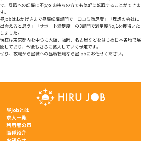
で、
昼職への転職に不安をお持ちの方でも気軽に転職することができま
す。
昼jobはおかげさまで昼職転職部門で「口コミ満足度」「理想の会社に
出会えると思う」
「サポート満足度」の3部門で満足度No,1を獲得いた
しました。
現在は東京都内を中心に大阪、福岡、名古屋などをはじめ日本各地で展
開しており、
今後もさらに拡大していく予定です。
ぜひ、夜職から昼職への昼職転職なら昼jobにお任せください。
昼jobとは
求人一覧
利用者の声
職種紹介
お知らせ