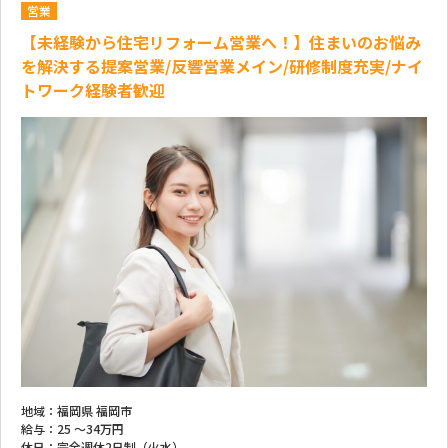
営業
【未経験から住宅リフォーム営業へ！】住まいのお悩み
を解決する提案営業/反響営業メイン/研修制度充実/ナイ
トワーク経験者歓迎
地域：
福岡県 福岡市
給与：
25 ～
34万円
休日：
完全週休2日制（火水）