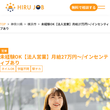
無料で相談する
TOP
>
神奈川県
>
横浜市
>
未経験OK【法人営業】月給27万円～/インセンティ
ブあり
営業
未経験OK【法人営業】月給27万円～/インセンテ
ィブあり
ネイルOK
学歴不問
駅チカ