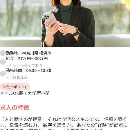
勤務地：
神奈川県 横浜市
給与：
27万円
～
30万円
+
インセンティブあり
勤務時間：
09:30
～
18:30
+
土日祝休み
注目ポイント
ネイルOK
駅チカ
学歴不問
求人の特徴
「人と話すのが得意」 それは立派なスキルです。 信頼を築く
力、空気を読む力、 数字を追う力。 あなたの“経験”が武器に