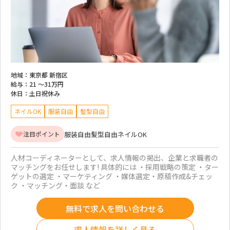
地域：
東京都 新宿区
給与：
21 ～
31万円
休日：
土日祝休み
ネイルOK
服装自由
髪型自由
服装自由
髪型自由
ネイルOK
注目ポイント
人材コーディネーターとして、求人情報の掲出、企業と求職者の
マッチングをお任せします! 具体的には ・採用戦略の策定 ・ター
ゲットの選定 ・マーケティング ・媒体選定・原稿作成&チェッ
ク ・マッチング・面談 など
無料で求人を問い合わせる
求人情報を詳しく見る