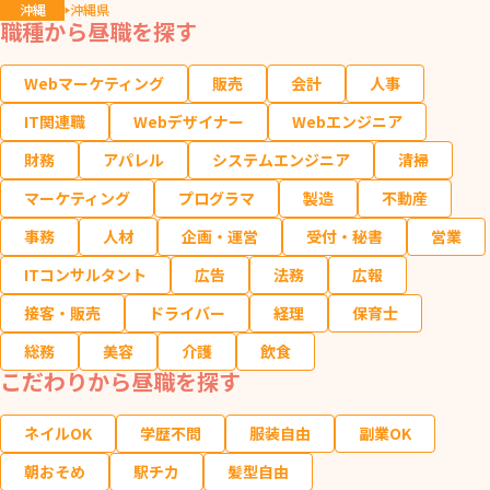
沖縄
沖縄県
職種から昼職を探す
Webマーケティング
販売
会計
人事
IT関連職
Webデザイナー
Webエンジニア
財務
アパレル
システムエンジニア
清掃
マーケティング
プログラマ
製造
不動産
事務
人材
企画・運営
受付・秘書
営業
ITコンサルタント
広告
法務
広報
接客・販売
ドライバー
経理
保育士
総務
美容
介護
飲食
こだわりから昼職を探す
ネイルOK
学歴不問
服装自由
副業OK
朝おそめ
駅チカ
髪型自由