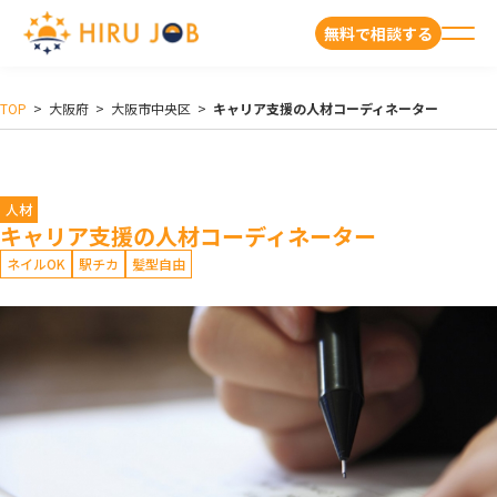
無料で相談する
TOP
>
大阪府
>
大阪市中央区
>
キャリア支援の人材コーディネーター
人材
キャリア支援の人材コーディネーター
ネイルOK
駅チカ
髪型自由