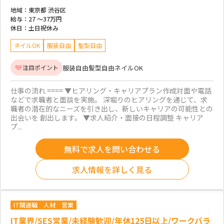
地域：
東京都 渋谷区
給与：
27 ～
37万円
休日：
土日祝休み
ネイルOK
服装自由
髪型自由
服装自由
髪型自由
ネイルOK
注目ポイント
仕事の流れ ==== ▼ヒアリング・キャリアプラン作成対面や電話
などで求職者と面談を実施。 深堀りのヒアリングを通じて、求
職者の潜在的なニーズを引き出し、新しいキャリアの可能性との
出会いを 創出します。 ▼求人紹介・面接の日程調整 キャリア
プ...
無料で求人を問い合わせる
求人情報を詳しく見る
IT関連職
人材
営業
IT業界/SES営業/未経験歓迎/年休125日以上/ワークバラ