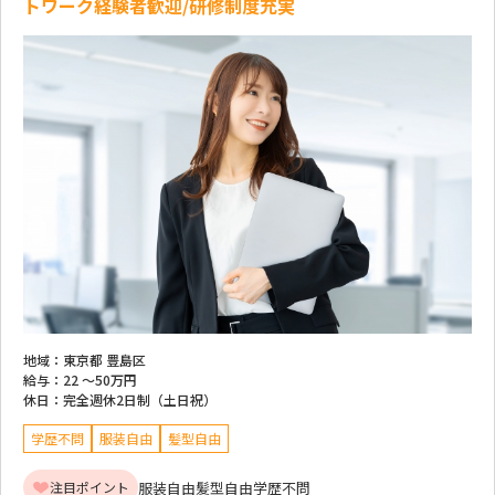
トワーク経験者歓迎/研修制度充実
地域：
東京都 豊島区
給与：
22 ～
50万円
休日：
完全週休2日制（土日祝）
学歴不問
服装自由
髪型自由
服装自由
髪型自由
学歴不問
注目ポイント