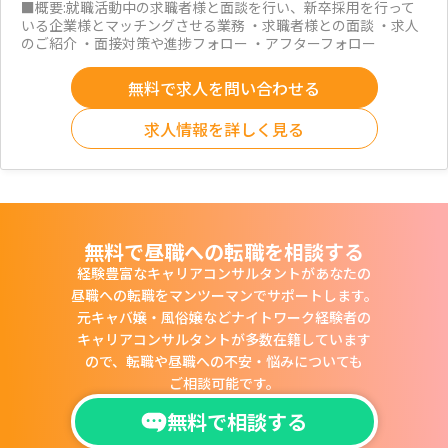
■概要:就職活動中の求職者様と面談を行い、新卒採用を行って
いる企業様とマッチングさせる業務 ・求職者様との面談 ・求人
のご紹介 ・面接対策や進捗フォロー ・アフターフォロー
無料で求人を問い合わせる
求人情報を詳しく見る
無料で昼職への転職を相談する
経験豊富なキャリアコンサルタントがあなたの
昼職への転職をマンツーマンでサポートします。
元キャバ嬢・風俗嬢などナイトワーク経験者の
キャリアコンサルタントが多数在籍しています
ので、
転職や昼職への不安・悩みについても
ご相談可能です。
無料で相談する