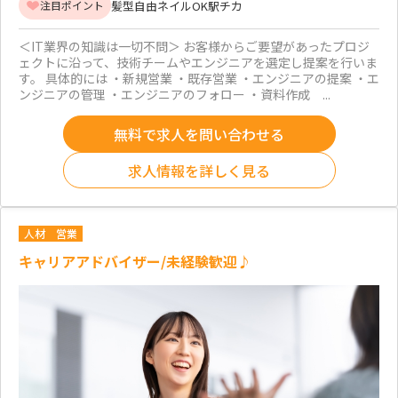
髪型自由
ネイルOK
駅チカ
注目ポイント
＜IT業界の知識は一切不問＞ お客様からご要望があったプロジ
ェクトに沿って、技術チームやエンジニアを選定し提案を行いま
す。 具体的には ・新規営業 ・既存営業 ・エンジニアの提案 ・エ
ンジニアの管理 ・エンジニアのフォロー ・資料作成 ...
無料で求人を問い合わせる
求人情報を詳しく見る
人材
営業
キャリアアドバイザー/未経験歓迎♪