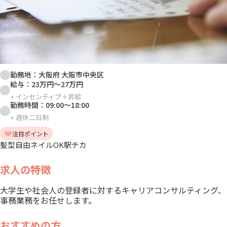
勤務地：
大阪府 大阪市中央区
給与：
23万円
～
27万円
+
インセンティブ＋昇給
勤務時間：
09:00
～
18:00
+
週休二日制
注目ポイント
髪型自由
ネイルOK
駅チカ
求人の特徴
大学生や社会人の登録者に対するキャリアコンサルティング、
事務業務をお任せします。
おすすめの方