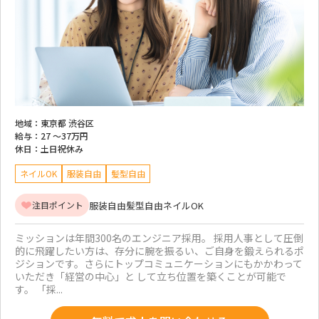
地域：
東京都 渋谷区
給与：
27 ～
37万円
休日：
土日祝休み
ネイルOK
服装自由
髪型自由
服装自由
髪型自由
ネイルOK
注目ポイント
ミッションは年間300名のエンジニア採用。 採用人事として圧倒
的に飛躍したい方は、存分に腕を振るい、ご自身を鍛えられるポ
ジションです。さらにトップコミュニケーションにもかかわって
いただき「経営の中心」と して立ち位置を築くことが可能で
す。 「採...