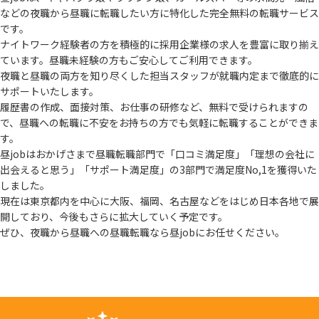
などの夜職から
昼職に転職したい方に特化した完全無料の転職サービス
です。
ナイトワーク経験者の方を積極的に採用企業様の求人を豊富に取り揃え
ています。
昼職未経験の方もご安心してご利用できます。
夜職と昼職の両方を知り尽くした担当スタッフが就職内定まで徹底的に
サポートいたします。
履歴書の作成、面接対策、お仕事の研修など、無料で受けられますの
で、
昼職への転職に不安をお持ちの方でも気軽に転職することができま
す。
昼jobはおかげさまで昼職転職部門で「口コミ満足度」「理想の会社に
出会えると思う」
「サポート満足度」の3部門で満足度No,1を獲得いた
しました。
現在は東京都内を中心に大阪、福岡、名古屋などをはじめ日本各地で展
開しており、
今後もさらに拡大していく予定です。
ぜひ、夜職から昼職への昼職転職なら昼jobにお任せください。