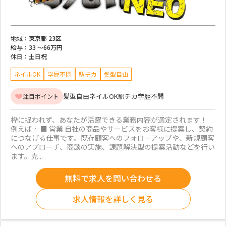
地域：
東京都 23区
給与：
33 ～
66万円
休日：
土日祝
ネイルOK
学歴不問
駅チカ
髪型自由
髪型自由
ネイルOK
駅チカ
学歴不問
注目ポイント
枠に捉われず、あなたが活躍できる業務内容が選定されます！
例えば… ■ 営業 自社の商品やサービスをお客様に提案し、契約
につなげる仕事です。既存顧客へのフォローアップや、新規顧客
へのアプローチ、商談の実施、課題解決型の提案活動などを行い
ます。売...
無料で求人を問い合わせる
求人情報を詳しく見る