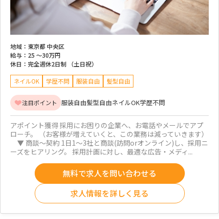
地域：
東京都 中央区
給与：
25 ～
30万円
休日：
完全週休2日制 （土日祝）
ネイルOK
学歴不問
服装自由
髪型自由
服装自由
髪型自由
ネイルOK
学歴不問
注目ポイント
アポイント獲得 採用にお困りの企業へ、お電話やメールでアプ
ローチ。 （お客様が増えていくと、この業務は減っていきます）
▼ 商談～契約 1日1～3社と商談(訪問orオンライン)し、採用ニ
ーズをヒアリング。 採用計画に対し、最適な広告・メディ...
無料で求人を問い合わせる
求人情報を詳しく見る