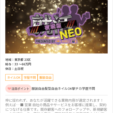
地域：
東京都 23区
給与：
33 ～
66万円
休日：
土日祝
ネイルOK
学歴不問
服装自由
服装自由
髪型自由
ネイルOK
駅チカ
学歴不問
注目ポイント
枠に捉われず、あなたが活躍できる業務内容が選定されます！
例えば… ■ 営業 自社の商品やサービスをお客様に提案し、契約
につなげる仕事です。既存顧客へのフォローアップや、新規顧客