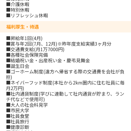
■介護休暇
■特別休暇
■リフレッシュ休暇
福利厚生・待遇
■昇給年1回(4月)
■賞与年2回(7月、12月)※昨年度支給実績3ヶ月分
■交通費支給(月1万7000円)
■各種社会保険完備
■結婚祝い金・出産祝い金・慶弔見舞金
■誕生日会
■ゴーホーム制度(遠方へ帰省する際の交通費を会社が負
担)
■ネイバーフッド制度(本社から2km圏内に住む社員に毎
月2万円)
■社内通貨制度(学びに連動して社内通貨が貯まり、ラン
チ代などで使用可)
■大人の社会科見学
■市民大学
■社員食堂
■社員旅行
■健康診断