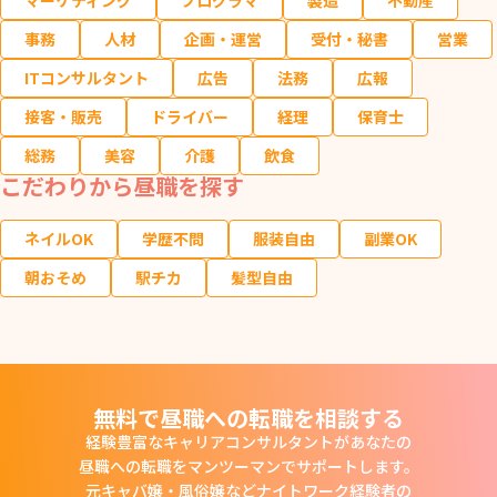
事務
人材
企画・運営
受付・秘書
営業
ITコンサルタント
広告
法務
広報
接客・販売
ドライバー
経理
保育士
総務
美容
介護
飲食
こだわりから昼職を探す
ネイルOK
学歴不問
服装自由
副業OK
朝おそめ
駅チカ
髪型自由
無料で昼職への転職を相談する
経験豊富なキャリアコンサルタントがあなたの
昼職への転職をマンツーマンでサポートします。
元キャバ嬢・風俗嬢などナイトワーク経験者の