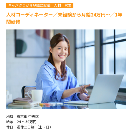
キャバクラから昼職に就職
人材
営業
人材コーディネーター／未経験から月給24万円～／1年
間研修
地域：
東京都 中央区
給与：
24 ～
30万円
休日：
週休二日制 （土・日）