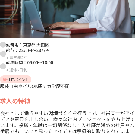
勤務地：
東京都 大田区
給与：
22万円
～
28万円
+
賞与年2回
勤務時間：
09:00
～
18:00
+
週休2日制
注目ポイント
服装自由
ネイルOK
駅チカ
学歴不問
求人の特徴
会社として働きやすい環境づくりを行う上で、社員同士がアイ
デアや意見を出し合い、様々な社内プロジェクトを立ち上げて
います。役職・年齢は一切関係なし！入社歴が浅めの社員や若
手層でも、いいと思ったアイデアは積極的に取り入れていま