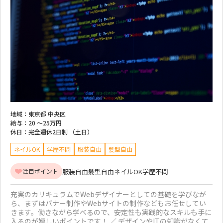
地域：
東京都 中央区
給与：
20 ～
25万円
休日：
完全週休2日制 （土日）
ネイルOK
学歴不問
服装自由
髪型自由
服装自由
髪型自由
ネイルOK
学歴不問
注目ポイント
充実のカリキュラムでWebデザイナーとしての基礎を学びなが
ら、まずはバナー制作やWebサイトの制作などもお任せしてい
きます。働きながら学べるので、安定性も実践的なスキルも手に
入るのが嬉しいポイントです！ ／ デザインやITの知識がなくて