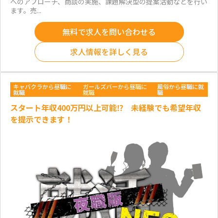
へのアプローチ、商談の実施、課題解決型の提案活動などを行い
ます。売...
無料で求人を問い合わせる
求人情報を詳しく見る
キャバクラから昼職に
ガールズバーから昼職に
風俗から昼職に就
就職
就職
職
スタート年収400万円以上可能⁉ 未経験でも希望年収
を提示できます！