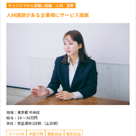
キャバクラから昼職に就職
人材
営業
人材課題がある企業様にサービス提案
地域：
東京都 中央区
給与：
24 ～
30万円
休日：
完全週休2日制 （土日祝）
ネイルOK
学歴不問
服装自由
髪型自由