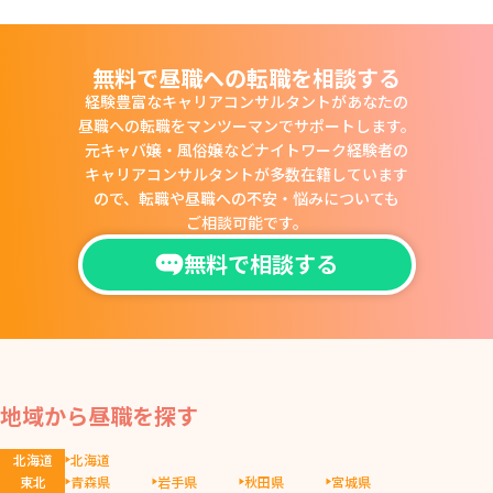
無料で昼職への転職を相談する
経験豊富なキャリアコンサルタントがあなたの
昼職への転職をマンツーマンでサポートします。
元キャバ嬢・風俗嬢などナイトワーク経験者の
キャリアコンサルタントが多数在籍しています
ので、
転職や昼職への不安・悩みについても
ご相談可能です。
無料で相談する
地域から昼職を探す
北海道
北海道
東北
青森県
岩手県
秋田県
宮城県