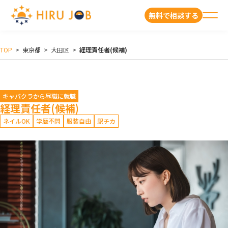
無料で相談する
TOP
>
東京都
>
大田区
>
経理責任者(候補)
キャバクラから昼職に就職
経理責任者(候補)
ネイルOK
学歴不問
服装自由
駅チカ