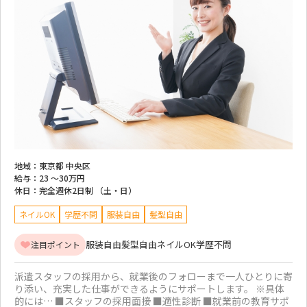
地域：
東京都 中央区
給与：
23 ～
30万円
休日：
完全週休2日制 （土・日）
ネイルOK
学歴不問
服装自由
髪型自由
服装自由
髪型自由
ネイルOK
学歴不問
注目ポイント
派遣スタッフの採用から、就業後のフォローまで一人ひとりに寄
り添い、充実した仕事ができるようにサポートします。 ※具体
的には… ■スタッフの採用面接 ■適性診断 ■就業前の教育サポ