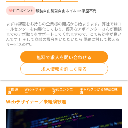
服装自由
髪型自由
ネイルOK
学歴不問
注目ポイント
まずは課題をお持ちの企業様の開拓から始まります。弊社ではコ
ールセンターを内製化しており、優秀なアポインターさんが商談
までのアポ取りをサポートしてくれますので、とても効率が良い
んです！ そして商談の機会をいただいたら 課題に対して扱える
サービスの中...
無料で求人を問い合わせる
求人情報を詳しく見る
IT関連
Webデザイナ
Webエンジニ
キャバクラから昼職に就
職
ー
ア
職
Webデザイナー／未経験歓迎