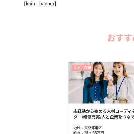
[kaiin_banner]
おすす
人材
営業
未経験から始める人材コーディ
ター/研修充実/人と企業をつな
地域：
東京都
港区
給与：
25 ～
35万円