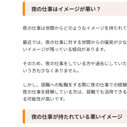
4 夜の仕事から昼職へ転職をする際の注意点
夜の仕事はイメージが悪い？
4.1 夜の仕事に悪いイメージを持っている企業
4.2 生活リズムを整える
4.3 金銭感覚に気を付ける
夜の仕事は世間からどのようなイメージを持たれて
5 夜の仕事から昼職へ転職をする際のコツ
5.1 自己PRの方法を工夫する
最近では、夜の仕事に対する世間からの偏見が少な
5.2 資格やスキルを取得する
いイメージが残っている傾向があります。
5.3 転職エージェントを利用する
6 夜の仕事から昼職への転職をするなら「昼ジョ
そのため、夜の仕事をしている方や過去にしていた
7 まとめ
いう方も少なくありません。
しかし、昼職への転職をする際に夜の仕事での経験
夜の仕事を経験している方は、昼職でも活用できる
る可能性が高いです。
夜の仕事が持たれている悪いイメージ