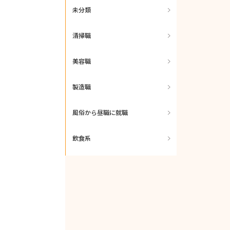
未分類
清掃職
美容職
製造職
風俗から昼職に就職
飲食系