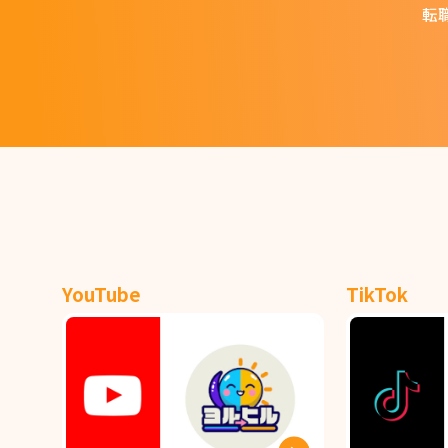
転
YouTube
TikTok