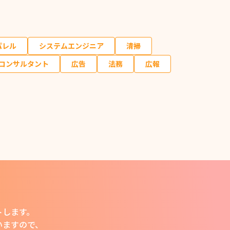
パレル
システムエンジニア
清掃
Tコンサルタント
広告
法務
広報
トします。
います
ので、