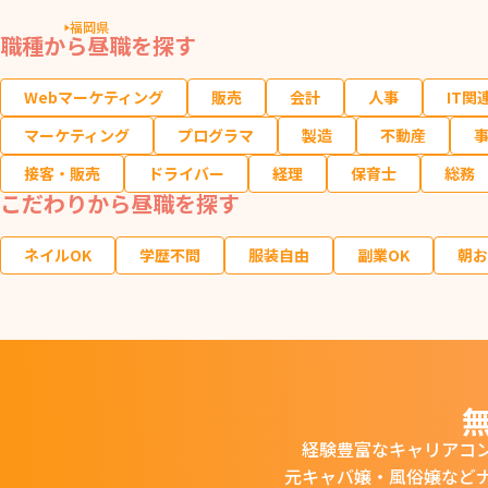
福岡県
職種から昼職を探す
Webマーケティング
販売
会計
人事
IT関
マーケティング
プログラマ
製造
不動産
接客・販売
ドライバー
経理
保育士
総務
こだわりから昼職を探す
ネイルOK
学歴不問
服装自由
副業OK
朝お
経験豊富なキャリアコ
元キャバ嬢・風俗嬢など