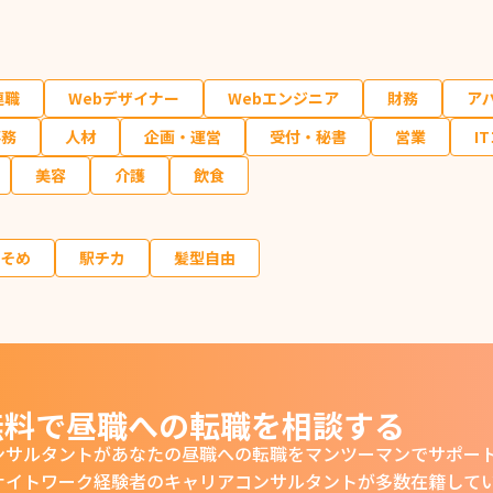
連職
Webデザイナー
Webエンジニア
財務
ア
事務
人材
企画・運営
受付・秘書
営業
I
美容
介護
飲食
そめ
駅チカ
髪型自由
無料で昼職への転職を相談する
ンサルタントがあなたの
昼職への転職をマンツーマンでサポー
ナイトワーク経験者の
キャリアコンサルタントが多数在籍して