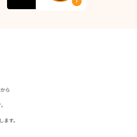
職から
す。
します。