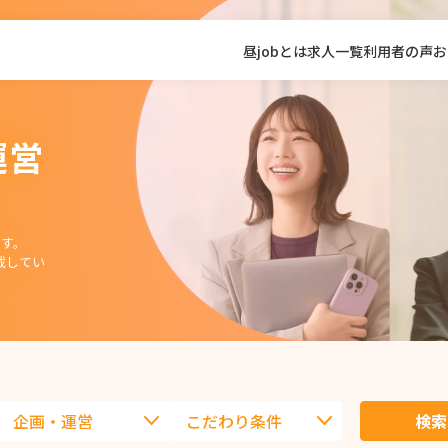
昼jobとは
求人一覧
利用者の声
お
運営
す。
載してい
検索