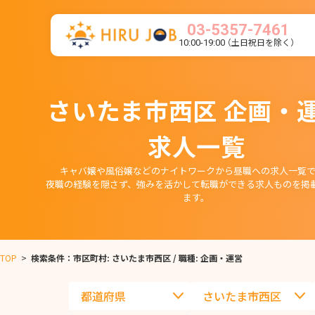
03-5357-7461
（土日祝日を除く）
10:00-19:00
さいたま市西区 企画・
求人一覧
キャバ嬢や風俗嬢などのナイトワークから昼職への求人一覧で
夜職の経験を隠さず、強みを活かして転職ができる求人ものを掲
ます。
TOP
>
検索条件：市区町村: さいたま市西区 / 職種: 企画・運営