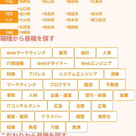
中国
鳥取県
岡山県
島根県
広島県
山口県
四国
香川県
徳島県
愛媛県
高知県
九州
大分県
宮崎県
熊本県
鹿児島県
佐賀県
長崎県
福岡県
沖縄
沖縄県
職種から昼職を探す
Webマーケティング
販売
会計
人事
IT関連職
Webデザイナー
Webエンジニア
財務
アパレル
システムエンジニア
清掃
マーケティング
プログラマ
製造
不動産
事務
人材
企画・運営
受付・秘書
営業
ITコンサルタント
広告
法務
広報
接客・販売
ドライバー
経理
保育士
総務
美容
介護
飲食
こだわりから昼職を探す