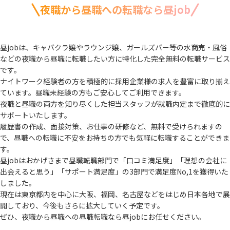
夜職から昼職への転職なら昼job
昼jobは、キャバクラ嬢やラウンジ嬢、ガールズバー等の水商売・風俗
などの夜職から
昼職に転職したい方に特化した完全無料の転職サービス
です。
ナイトワーク経験者の方を積極的に採用企業様の求人を豊富に取り揃え
ています。
昼職未経験の方もご安心してご利用できます。
夜職と昼職の両方を知り尽くした担当スタッフが就職内定まで徹底的に
サポートいたします。
履歴書の作成、面接対策、お仕事の研修など、無料で受けられますの
で、
昼職への転職に不安をお持ちの方でも気軽に転職することができま
す。
昼jobはおかげさまで昼職転職部門で「口コミ満足度」「理想の会社に
出会えると思う」
「サポート満足度」の3部門で満足度No,1を獲得いた
しました。
現在は東京都内を中心に大阪、福岡、名古屋などをはじめ日本各地で展
開しており、
今後もさらに拡大していく予定です。
ぜひ、夜職から昼職への昼職転職なら昼jobにお任せください。