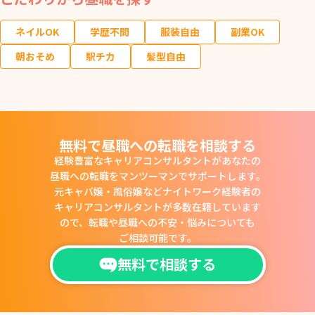
ネイルOK
学歴不問
服装自由
副業OK
朝おそめ
駅チカ
髪型自由
無料で昼職への転職を相談する
経験豊富なキャリアコンサルタントがあなたの
昼職への転職をマンツーマンでサポートします。
元キャバ嬢・風俗嬢などナイトワーク経験者の
キャリアコンサルタントが多数在籍しています
ので、
転職や昼職への不安・悩みについても
ご相談可能です。
無料で相談する