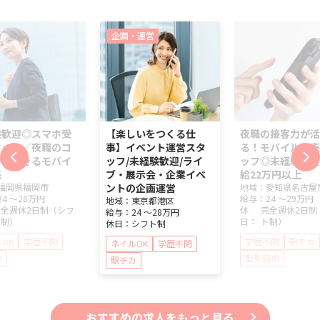
企画・運営
験歓迎◎スマホ受
【楽しいをつくる仕
夜職の接客力が活
タッフ／夜職のコ
事】イベント運営スタ
る！モバイル販売
力が活きるモバイ
ッフ/未経験歓迎/ライ
ッフ◎未経験歓迎
売
ブ・展示会・企業イベ
給22万円以上
福岡県
福岡市
ントの企画運営
地域：
愛知県
名古屋
24 ～
28万円
給与：
24 ～
29万円
地域：
東京都
港区
完全週休2日制（シフ
休
完全週休2日制
給与：
24 ～
28万円
ト制）
日：
ト制）
休日：
シフト制
OK
学歴不問
学歴不問
駅チカ
ネイルOK
学歴不問
カ
髪型自由
駅チカ
おすすめの求人をもっと見る