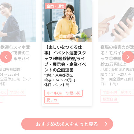
企画・運営
験歓迎◎スマホ受
【楽しいをつくる仕
夜職の接客力が活
タッフ／夜職のコ
事】イベント運営スタ
る！モバイル販売
力が活きるモバイ
ッフ/未経験歓迎/ライ
ッフ◎未経験歓迎
売
ブ・展示会・企業イベ
給22万円以上
福岡県
福岡市
ントの企画運営
地域：
愛知県
名古屋
24 ～
28万円
給与：
24 ～
29万円
地域：
東京都
港区
完全週休2日制（シフ
休
完全週休2日制
給与：
24 ～
28万円
ト制）
日：
ト制）
休日：
シフト制
OK
学歴不問
学歴不問
駅チカ
ネイルOK
学歴不問
カ
髪型自由
駅チカ
おすすめの求人をもっと見る