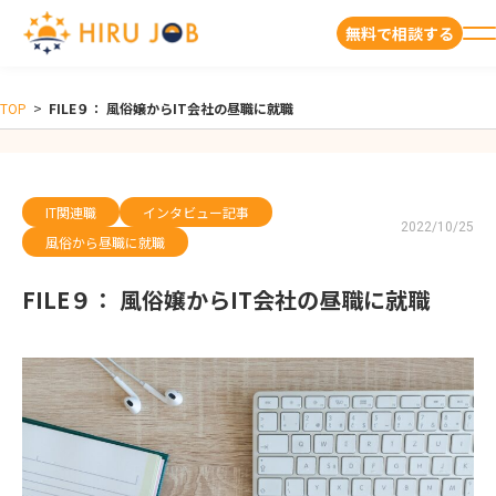
無料で相談する
TOP
>
FILE９： 風俗嬢からIT会社の昼職に就職
IT関連職
インタビュー記事
2022/10/25
風俗から昼職に就職
FILE９： 風俗嬢からIT会社の昼職に就職