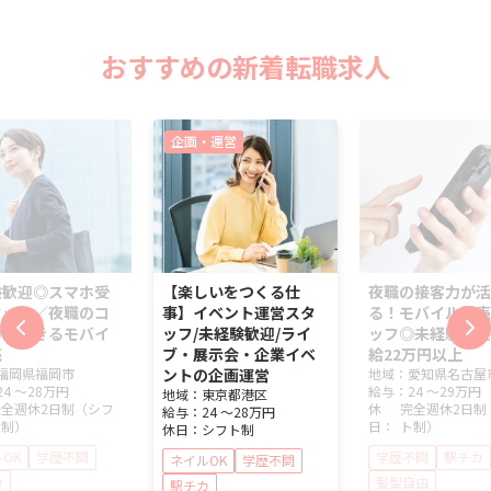
おすすめの新着転職求人
企画・運営
験歓迎◎スマホ受
【楽しいをつくる仕
夜職の接客力が活
タッフ／夜職のコ
事】イベント運営スタ
る！モバイル販売
力が活きるモバイ
ッフ/未経験歓迎/ライ
ッフ◎未経験歓迎
売
ブ・展示会・企業イベ
給22万円以上
福岡県
福岡市
ントの企画運営
地域：
愛知県
名古屋
24 ～
28万円
給与：
24 ～
29万円
地域：
東京都
港区
完全週休2日制（シフ
休
完全週休2日制
給与：
24 ～
28万円
ト制）
日：
ト制）
休日：
シフト制
OK
学歴不問
学歴不問
駅チカ
ネイルOK
学歴不問
カ
髪型自由
駅チカ