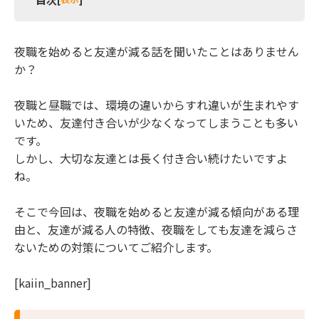
1 夜職を始めると友達が減るってホント？
夜職を始めると友達が減る話を聞いたことはありません
1.1 会う時間がない
か？
1.2 経済的格差が生まれる
1.3 無理に友達付き合いをしようとしなくなる
夜職と昼職では、環境の違いからすれ違いが生まれやす
2 あなたは当てはまってない？夜職をはじめたこと
いため、友達付き合いが少なくなってしまうことも多い
を理由に友達が減る人の特徴
です。
2.1 夜職自慢やマウンティングをしてしまう
しかし、大切な友達とは長く付き合い続けたいですよ
2.2 夜職に対する愚痴や不満が多い
ね。
2.3 気を使い過ぎてしまう
2.4 自分から全く誘わない
そこで今回は、夜職を始めると友達が減る傾向がある理
2.5 ドタキャンが多い
由と、友達が減る人の特徴、夜職をしても友達を減らさ
3 夜職で友達を減らさないために今からできる対策
ないための対策についてご紹介します。
3.1 友達と会うときの服装やメイクに気を付ける
3.2 SNS上で交流を持ってみる
[kaiin_banner]
3.3 昼職に転職をすることも一つの方法
4 まとめ