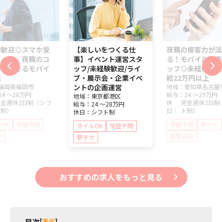
験歓迎◎スマホ受
【楽しいをつくる仕
夜職の接客力が活
タッフ／夜職のコ
事】イベント運営スタ
る！モバイル販売
力が活きるモバイ
ッフ/未経験歓迎/ライ
ッフ◎未経験歓迎
売
ブ・展示会・企業イベ
給22万円以上
福岡県
福岡市
ントの企画運営
地域：
愛知県
名古屋
24 ～
28万円
給与：
24 ～
29万円
地域：
東京都
港区
完全週休2日制（シフ
休
完全週休2日制
給与：
24 ～
28万円
ト制）
日：
ト制）
休日：
シフト制
OK
学歴不問
学歴不問
駅チカ
ネイルOK
学歴不問
カ
髪型自由
駅チカ
おすすめの求人をもっと見る
目次
[
表示
]