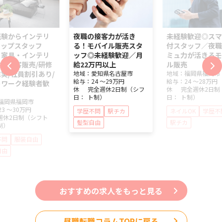
経験からインテリ
夜職の接客力が活き
未経験歓迎◎スマ
ョップスタッフ
る！モバイル販売スタ
付スタッフ／夜職
】家具・インテリ
ッフ◎未経験歓迎／月
ミュ力が活きるモ
の接客販売/研修
給22万円以上
ル販売
実/社員割引あり/
地域：
愛知県
名古屋市
地域：
福岡県
福岡市
給与：
24 ～
29万円
給与：
24 ～
28万円
トワーク経験者歓
休
完全週休2日制（シフ
休
完全週休2日制
日：
ト制）
日：
ト制）
福岡県
福岡市
23 ～
30万円
学歴不問
駅チカ
ネイルOK
学歴不
週休2日制（シフト
髪型自由
駅チカ
制）
不問
服装自由
自由
おすすめの求人をもっと見る
昼職転職コラムTOPに戻る