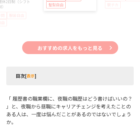
週休2日制（シフト
髪型自由
駅チカ
制）
不問
服装自由
自由
おすすめの求人をもっと見る
目次
[
表示
]
1 昼職への転職は履歴書が必須！
「 履歴書の職業欄に、夜職の職歴はどう書けばいいの？
1.1 そもそも履歴書とは？なぜ必要なのか
」と、夜職から昼職にキャリアチェンジを考えたことの
1.2 履歴書のフォーマットはどうやって準備すれ
ある人は、一度は悩んだことがあるのではないでしょう
ばいいか
か。
2 夜職経験は伝えておくのが無難！職業欄への最適
な書き方を解説
2.1 夜職はなぜ伝えておくのが無難なのか