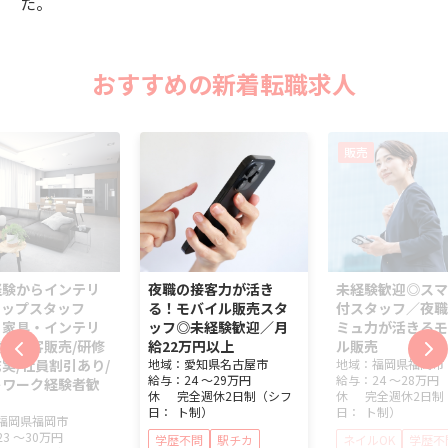
た。
おすすめの新着転職求人
販売
経験からインテリ
夜職の接客力が活き
未経験歓迎◎スマ
ョップスタッフ
る！モバイル販売スタ
付スタッフ／夜職
】家具・インテリ
ッフ◎未経験歓迎／月
ミュ力が活きるモ
の接客販売/研修
給22万円以上
ル販売
実/社員割引あり/
地域：
愛知県
名古屋市
地域：
福岡県
福岡市
給与：
24 ～
29万円
給与：
24 ～
28万円
トワーク経験者歓
休
完全週休2日制（シフ
休
完全週休2日制
日：
ト制）
日：
ト制）
福岡県
福岡市
23 ～
30万円
学歴不問
駅チカ
ネイルOK
学歴不