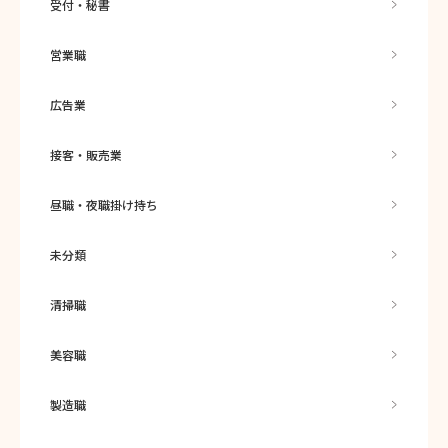
受付・秘書
営業職
広告業
接客・販売業
昼職・夜職掛け持ち
未分類
清掃職
美容職
製造職