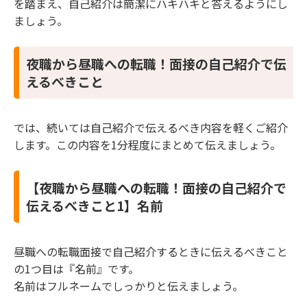
を踏まえ、自己紹介は簡潔にハキハキと答えるようにし
まく伝える方法4】具体的に伝える
ましょう。
5.5 【夜職から昼職への転職面接で退職理由をう
まく伝える方法5】自信を持って伝える
夜職から昼職への転職！面接の自己紹介で伝
6 夜職から昼職への転職面接で避けるべき退職理由
えるべきこと
3つ
6.1 【夜職から昼職への転職面接で避けるべき退
職理由1】愚痴や悪口を言う
では、続いては自己紹介で伝えるべき内容を軽くご紹介
6.2 【夜職から昼職への転職面接で避けるべき退
します。この内容を1分程度にまとめて伝えましょう。
職理由2】嘘をつくこと
6.3 【夜職から昼職への転職面接で避けるべき退
職理由3】人間関係を原因にする
【夜職から昼職への転職！面接の自己紹介で
7 まとめ
伝えるべきこと1】名前
昼職への転職面接で自己紹介するときに伝えるべきこと
の1つ目は『名前』です。
名前はフルネームでしっかりと伝えましょう。