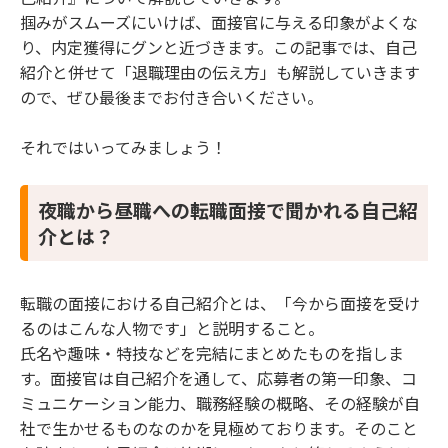
掴みがスムーズにいけば、面接官に与える印象がよくな
由とは？
4 夜職から昼職への転職面接で退職理由を聞く理由
り、内定獲得にグンと近づきます。この記事では、自己
3つ
紹介と併せて「退職理由の伝え方」も解説していきます
ので、ぜひ最後までお付き合いください。
4.1 【夜職から昼職への転職面接で退職理由を聞
く理由1】短期離職を避けるため
それではいってみましょう！
4.2 【夜職から昼職への転職面接で退職理由を聞
く理由2】活躍できる人材かを見るため
4.3 【夜職から昼職への転職面接で退職理由を聞
夜職から昼職への転職面接で聞かれる自己紹
く理由3】考え方や性格を知るため
介とは？
5 夜職から昼職への転職面接で退職理由をうまく伝
える方法5つ
5.1 【夜職から昼職への転職面接で退職理由をう
転職の面接における自己紹介とは、「今から面接を受け
まく伝える方法1】ポジティブに話す
るのはこんな人物です」と説明すること。
5.2 【夜職から昼職への転職面接で退職理由をう
氏名や趣味・特技などを完結にまとめたものを指しま
まく伝える方法2】志望動機とセットにする
す。面接官は自己紹介を通して、応募者の第一印象、コ
5.3 【夜職から昼職への転職面接で退職理由をう
ミュニケーション能力、職務経験の概略、その経験が自
まく伝える方法3】行動や努力を伝える
社で生かせるものなのかを見極めております。そのこと
5.4 【夜職から昼職への転職面接で退職理由をう