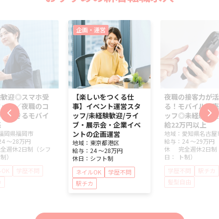
企画・運営
験歓迎◎スマホ受
【楽しいをつくる仕
夜職の接客力が活
タッフ／夜職のコ
事】イベント運営スタ
る！モバイル販売
力が活きるモバイ
ッフ/未経験歓迎/ライ
ッフ◎未経験歓迎
売
ブ・展示会・企業イベ
給22万円以上
福岡県
福岡市
ントの企画運営
地域：
愛知県
名古屋
24 ～
28万円
給与：
24 ～
29万円
地域：
東京都
港区
完全週休2日制（シフ
休
完全週休2日制
給与：
24 ～
28万円
ト制）
日：
ト制）
休日：
シフト制
OK
学歴不問
学歴不問
駅チカ
ネイルOK
学歴不問
カ
髪型自由
駅チカ