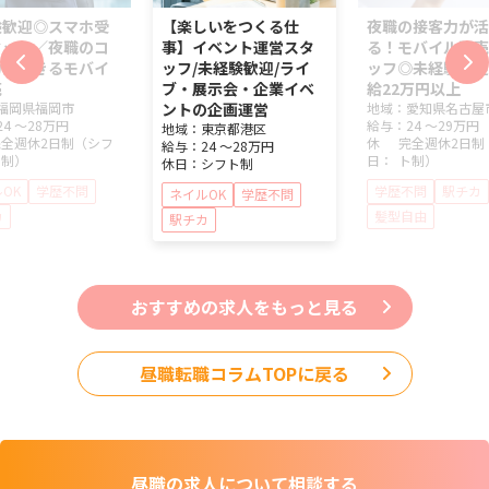
験歓迎◎スマホ受
【楽しいをつくる仕
夜職の接客力が活
タッフ／夜職のコ
事】イベント運営スタ
る！モバイル販売
力が活きるモバイ
ッフ/未経験歓迎/ライ
ッフ◎未経験歓迎
売
ブ・展示会・企業イベ
給22万円以上
福岡県
福岡市
ントの企画運営
地域：
愛知県
名古屋
24 ～
28万円
給与：
24 ～
29万円
地域：
東京都
港区
完全週休2日制（シフ
休
完全週休2日制
給与：
24 ～
28万円
ト制）
日：
ト制）
休日：
シフト制
OK
学歴不問
学歴不問
駅チカ
ネイルOK
学歴不問
カ
髪型自由
駅チカ
おすすめの求人をもっと見る
昼職転職コラムTOPに戻る
昼職の求人について
相談する