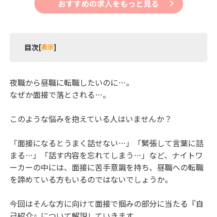
おすすめの求人をもっと見る
目次
[
表示
]
1 夜職から昼職への転職面接で聞かれる自己紹介と
は？
夜職から昼職に転職したいのに…。
2 夜職から昼職への転職！面接の自己紹介で伝える
なぜか面接で落とされる…。
べきこと
このような悩みを抱えている人はいませんか？
2.1 【夜職から昼職への転職！面接の自己紹介で
伝えるべきこと1】名前
2.2 【夜職から昼職への転職！面接の自己紹介で
「面接になるとうまく話せない…」「緊張して言葉に詰
伝えるべきこと2】略歴
まる…」「話す内容を忘れてしまう…」など、ナイトワ
2.3 【夜職から昼職への転職！面接の自己紹介で
ーカーの中には、面接に苦手意識を持ち、昼職への転職
伝えるべきこと3】締めの言葉
を諦めている方もいるのではないでしょうか。
3 夜職から昼職への転職面接で聞かれる退職理由に
ついて
今回はそんな方に向けて面接で掴みの部分に当たる『自
己紹介』について解説していきます。
3.1 夜職から昼職への転職面接で聞かれる退職理