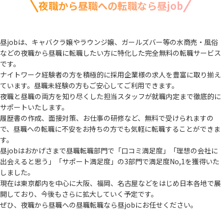
夜職から昼職への転職なら昼job
昼jobは、キャバクラ嬢やラウンジ嬢、ガールズバー等の水商売・風俗
などの夜職から
昼職に転職したい方に特化した完全無料の転職サービス
です。
ナイトワーク経験者の方を積極的に採用企業様の求人を豊富に取り揃え
ています。
昼職未経験の方もご安心してご利用できます。
夜職と昼職の両方を知り尽くした担当スタッフが就職内定まで徹底的に
サポートいたします。
履歴書の作成、面接対策、お仕事の研修など、無料で受けられますの
で、
昼職への転職に不安をお持ちの方でも気軽に転職することができま
す。
昼jobはおかげさまで昼職転職部門で「口コミ満足度」「理想の会社に
出会えると思う」
「サポート満足度」の3部門で満足度No,1を獲得いた
しました。
現在は東京都内を中心に大阪、福岡、名古屋などをはじめ日本各地で展
開しており、
今後もさらに拡大していく予定です。
ぜひ、夜職から昼職への昼職転職なら昼jobにお任せください。