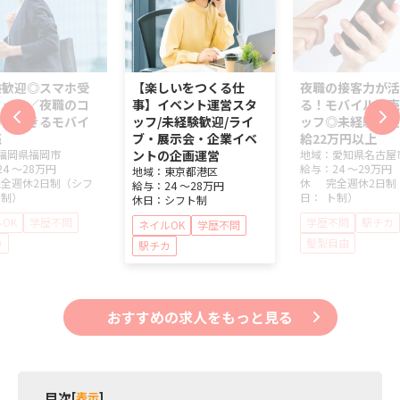
験歓迎◎スマホ受
【楽しいをつくる仕
夜職の接客力が活
タッフ／夜職のコ
事】イベント運営スタ
る！モバイル販売
力が活きるモバイ
ッフ/未経験歓迎/ライ
ッフ◎未経験歓迎
売
ブ・展示会・企業イベ
給22万円以上
福岡県
福岡市
ントの企画運営
地域：
愛知県
名古屋
24 ～
28万円
給与：
24 ～
29万円
地域：
東京都
港区
完全週休2日制（シフ
休
完全週休2日制
給与：
24 ～
28万円
ト制）
日：
ト制）
休日：
シフト制
OK
学歴不問
学歴不問
駅チカ
ネイルOK
学歴不問
カ
髪型自由
駅チカ
おすすめの求人をもっと見る
目次
[
表示
]