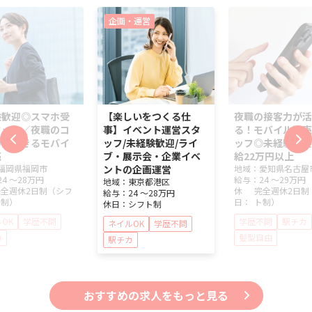
企画・運営
験歓迎◎スマホ受
【楽しいをつくる仕
夜職の接客力が活
タッフ／夜職のコ
事】イベント運営スタ
る！モバイル販売
力が活きるモバイ
ッフ/未経験歓迎/ライ
ッフ◎未経験歓迎
売
ブ・展示会・企業イベ
給22万円以上
福岡県
福岡市
ントの企画運営
地域：
愛知県
名古屋
24 ～
28万円
給与：
24 ～
29万円
地域：
東京都
港区
完全週休2日制（シフ
休
完全週休2日制
給与：
24 ～
28万円
ト制）
日：
ト制）
休日：
シフト制
OK
学歴不問
学歴不問
駅チカ
ネイルOK
学歴不問
カ
髪型自由
駅チカ
おすすめの求人をもっと見る