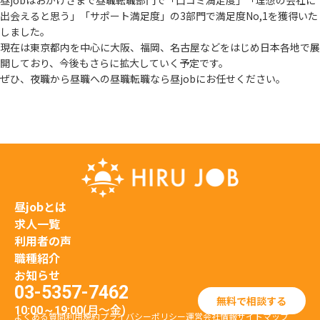
昼jobはおかげさまで昼職転職部門で「口コミ満足度」「理想の会社に
出会えると思う」
「サポート満足度」の3部門で満足度No,1を獲得いた
しました。
現在は東京都内を中心に大阪、福岡、名古屋などをはじめ日本各地で展
開しており、
今後もさらに拡大していく予定です。
ぜひ、夜職から昼職への昼職転職なら昼jobにお任せください。
昼jobとは
求人一覧
利用者の声
職種紹介
お知らせ
03-5357-7462
無料で相談する
(月〜金)
10:00～19:00
よくある質問
利用規約
プライバシーポリシー
運営会社情報
サイトマップ