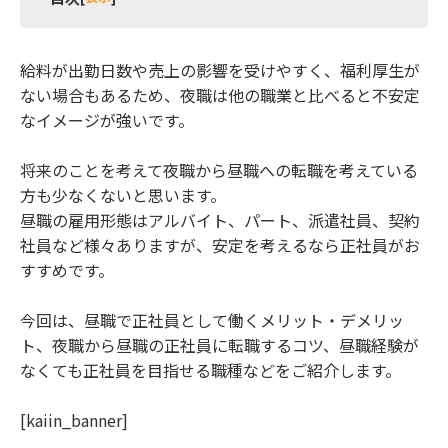
1 正社員ってそもそもどういう意味？
2 昼職の正社員で働くメリット
給料が出勤日数や売上の影響を受けやすく、福利厚生が
ない場合もあるため、夜職は他の職業と比べると不安定
2.1 雇用期間が定められていない
なイメージが強いです。
2.2 毎月の収入が一定金額保障される
2.3 アルバイトやパートに比べて収入が高いこと
将来のことを考えて夜職から昼職への転職を考えている
が多い
2.4 福利厚生が充実している
方も少なくないと思います。
2.5 ローンやカードの審査に通りやすい
昼職の雇用形態はアルバイト、パート、派遣社員、契約
2.6 出世の可能性がある
社員など様々ありますが、安定を考えるなら正社員がお
3 昼職の正社員で働くデメリット
すすめです。
3.1 仕事に求められる責任が重い
今回は、昼職で正社員として働くメリット・デメリッ
3.2 長期休暇を取りにくい
ト、夜職から昼職の正社員に転職するコツ、昼職経験が
3.3 労働時間が長くなりやすい
なくても正社員を目指せる職種などをご紹介します。
3.4 気軽に休みを取れない
3.5 転勤や異動の可能性がある
4 夜職から昼職の正社員に転職するコツ
[kaiin_banner]