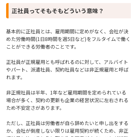
4.1 資格を取得する
4.2 夜職経験で身につけたスキルをアピールする
正社員ってそもそもどういう意味？
4.3 転職エージェントを利用する
5 夜職から昼職の正社員に転職するなら「昼ジョ
ブ」
基本的に正社員とは、雇用期間に定めがなく、会社が決
6 昼職経験がなくても正社員を目指せる職種
めた労働時間(1日8時間を週5日など)をフルタイムで働く
ことができる労働者のことです。
6.1 美容関係職
6.2 営業職
正社員が正規雇用とも呼ばれるのに対して、アルバイト
6.3 事務職
7 まとめ
やパート、派遣社員、契約社員などは非正規雇用と呼ば
れます。
非正規社員は半年、1年など雇用期間を定められている
場合が多く、契約の更新も企業の経営状況に左右される
ため不安定さがあります。
ただし、正社員は労働者が自ら辞めたいと申し出をする
か、会社が倒産しない限りは雇用契約が続くため、非正