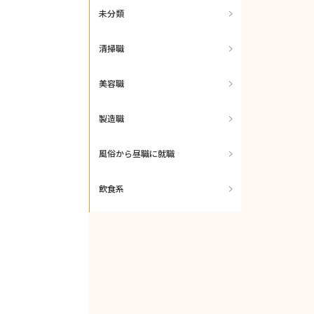
未分類
清掃職
美容職
製造職
風俗から昼職に就職
飲食系