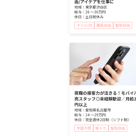
由/アイデアを仕事に
地域：
東京都
渋谷区
給与：
26 ～
30万円
休日：
土日祝休み
ネイルOK
服装自由
髪型自由
夜職の接客力が活きる！モバイ
売スタッフ◎未経験歓迎／月給2
円以上
地域：
愛知県
名古屋市
給与：
24 ～
29万円
休日：
完全週休2日制（シフト制）
学歴不問
駅チカ
髪型自由