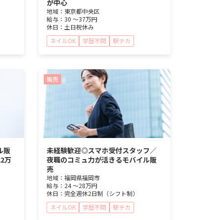
が中心
地域：
東京都
中央区
給与：
30 ～
37万円
休日：
土日祝休み
ネイルOK
学歴不問
駅チカ
販売
ル販
未経験歓迎◎スマホ受付スタッフ／
2万
夜職のコミュ力が活きるモバイル販
売
地域：
福岡県
福岡市
給与：
24 ～
28万円
休日：
完全週休2日制（シフト制）
ネイルOK
学歴不問
駅チカ