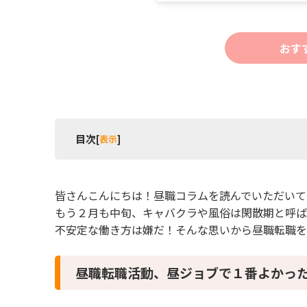
おす
目次
[
表示
]
1 昼職転職活動、昼ジョブで１番よかったサービ
2 昼職内定先とキャバクラの仕事の不安
皆さんこんにちは！昼職コラムを読んでいただい
3 昼職での目標
もう２月も中旬、キャバクラや風俗は閑散期と呼
不安定な働き方は嫌だ！そんな思いから昼職転職を
昼職転職活動、昼ジョブで１番よかっ