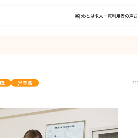
昼jobとは
求人一覧
利用者の声
お
職
営業職
20