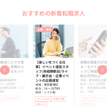
おすすめの新着転職求人
企画・運営
験歓迎◎スマホ受
【楽しいをつくる仕
夜職の接客力が活
タッフ／夜職のコ
事】イベント運営スタ
る！モバイル販売
力が活きるモバイ
ッフ/未経験歓迎/ライ
ッフ◎未経験歓迎
売
ブ・展示会・企業イベ
給22万円以上
福岡県
福岡市
ントの企画運営
地域：
愛知県
名古屋
24 ～
28万円
給与：
24 ～
29万円
地域：
東京都
港区
完全週休2日制（シフ
休
完全週休2日制
給与：
24 ～
28万円
ト制）
日：
ト制）
休日：
シフト制
OK
学歴不問
学歴不問
駅チカ
ネイルOK
学歴不問
カ
髪型自由
駅チカ