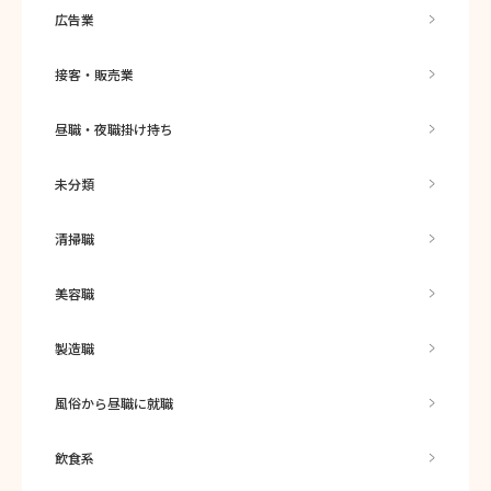
広告業
接客・販売業
昼職・夜職掛け持ち
未分類
清掃職
美容職
製造職
風俗から昼職に就職
飲食系