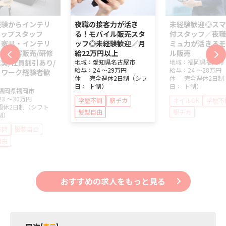
経験からインテリ
夜職の接客力が活き
未経験歓迎◎スマ
ョップスタッフ
る！モバイル販売スタ
付スタッフ／夜職
】家具・インテリ
ッフ◎未経験歓迎／月
ミュ力が活きるモ
の接客販売/研修
給22万円以上
ル販売
実/社員割引あり/
地域：
愛知県
名古屋市
地域：
福岡県
福岡市
給与：
24 ～
29万円
給与：
24 ～
28万円
トワーク経験者歓
休
完全週休2日制（シフ
休
完全週休2日制
日：
ト制）
日：
ト制）
福岡県
福岡市
23 ～
30万円
学歴不問
駅チカ
ネイルOK
学歴不
週休2日制（シフト
髪型自由
駅チカ
制）
不問
服装自由
自由
おすすめの求人をもっと見る