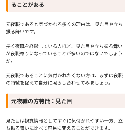
4.1 業界用語を知っている・使ってしまう
ることがある
4.2 知識に偏りがある
4.3 人を褒めたり話を聞くのが上手
4.4 金銭感覚がズレている
元夜職であると気づかれる多くの理由は、見た目や立ち
5 元夜職だと気付かれないためのコツ
振る舞いです。
5.1 夜職未経験者の見た目や立ち振る舞いを観察
長く夜職を経験している人ほど、見た目や立ち振る舞い
する
が夜職寄りになっていることが多いのではないでしょう
5.2 その場に合った身だしなみを意識する
5.3 気を利かせすぎない
か。
6 夜職経験を隠さなくていい昼職を探すなら「昼ジ
ョブ」
元夜職であることに気付かれたくない方は、まずは夜職
7 まとめ
の特徴を捉えて自分に照らし合わせてみましょう。
元夜職の方特徴：見た目
見た目は視覚情報としてすぐに気付かれやすい一方、立
ち振る舞いに比べて容易に変えることができます。