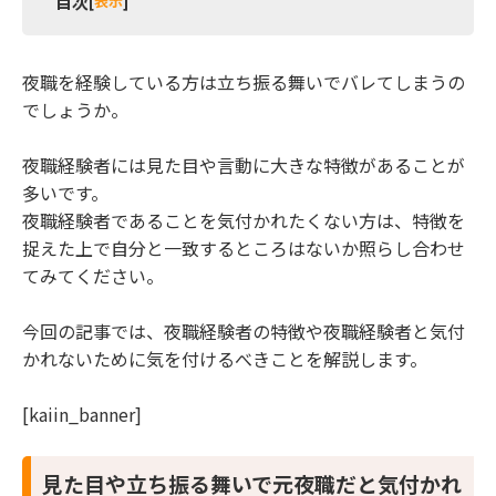
目次
[
表示
]
1 見た目や立ち振る舞いで元夜職だと気付かれるこ
とがある
夜職を経験している方は立ち振る舞いでバレてしまうの
2 元夜職の方特徴：見た目
でしょうか。
2.1 化粧が濃い・派手
夜職経験者には見た目や言動に大きな特徴があることが
2.2 普段の服装がセクシー系
多いです。
2.3 ブランド品をいくつも身につけている
2.4 オーラがある
夜職経験者であることを気付かれたくない方は、特徴を
3 元夜職の方の特徴：行動
捉えた上で自分と一致するところはないか照らし合わせ
てみてください。
3.1 リアクションが大きい
3.2 お酒が強い
今回の記事では、夜職経験者の特徴や夜職経験者と気付
3.3 お酒の席での空気作りが上手
かれないために気を付けるべきことを解説します。
3.4 おしぼりを畳む
3.5 グラスを頻繁に拭く
[kaiin_banner]
3.6 気が利きすぎる
3.7 タクシーの利用頻度が高い
4 元夜職の特徴：知識・価値観
見た目や立ち振る舞いで元夜職だと気付かれ