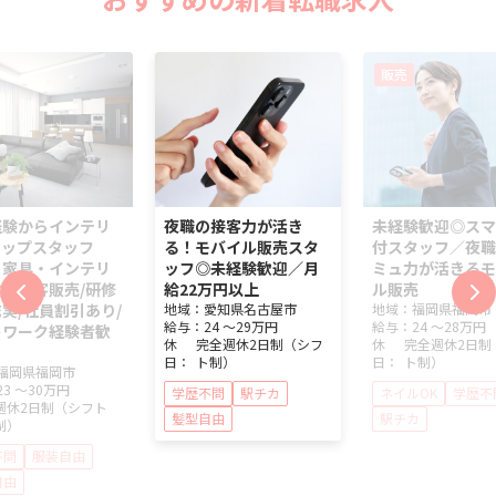
販売
経験からインテリ
夜職の接客力が活き
未経験歓迎◎スマ
ョップスタッフ
る！モバイル販売スタ
付スタッフ／夜職
】家具・インテリ
ッフ◎未経験歓迎／月
ミュ力が活きるモ
の接客販売/研修
給22万円以上
ル販売
実/社員割引あり/
地域：
愛知県
名古屋市
地域：
福岡県
福岡市
給与：
24 ～
29万円
給与：
24 ～
28万円
トワーク経験者歓
休
完全週休2日制（シフ
休
完全週休2日制
日：
ト制）
日：
ト制）
福岡県
福岡市
23 ～
30万円
学歴不問
駅チカ
ネイルOK
学歴不
週休2日制（シフト
髪型自由
駅チカ
制）
不問
服装自由
自由