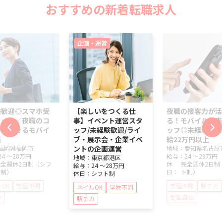
おすすめの新着転職求人
企画・運営
験歓迎◎スマホ受
【楽しいをつくる仕
夜職の接客力が活
タッフ／夜職のコ
事】イベント運営スタ
る！モバイル販売
力が活きるモバイ
ッフ/未経験歓迎/ライ
ッフ◎未経験歓迎
売
ブ・展示会・企業イベ
給22万円以上
福岡県
福岡市
ントの企画運営
地域：
愛知県
名古屋
24 ～
28万円
給与：
24 ～
29万円
地域：
東京都
港区
完全週休2日制（シフ
休
完全週休2日制
給与：
24 ～
28万円
ト制）
日：
ト制）
休日：
シフト制
OK
学歴不問
学歴不問
駅チカ
ネイルOK
学歴不問
カ
髪型自由
駅チカ