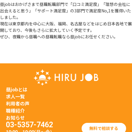
昼jobはおかげさまで昼職転職部門で「口コミ満足度」「理想の会社に
出会えると思う」
「サポート満足度」の3部門で満足度No,1を獲得いた
しました。
現在は東京都内を中心に大阪、福岡、名古屋などをはじめ日本各地で展
開しており、
今後もさらに拡大していく予定です。
ぜひ、夜職から昼職への昼職転職なら昼jobにお任せください。
昼jobとは
求人一覧
利用者の声
職種紹介
お知らせ
03-5357-7462
無料で相談する
(月〜金)