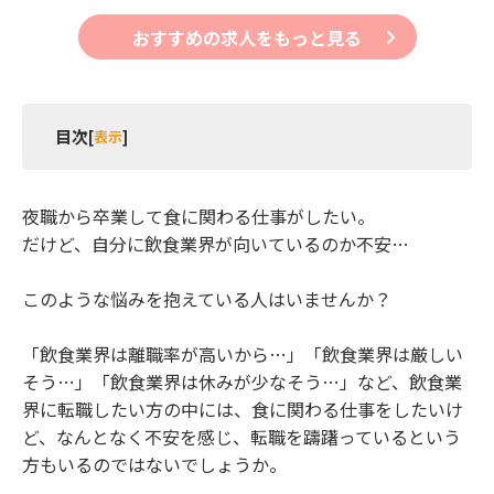
おすすめの求人をもっと見る
目次
[
表示
]
1 夜職から昼職への転職！飲食業界について調べる
夜職から卒業して食に関わる仕事がしたい。
1.1 【夜職から昼職への転職を考える人に伝えた
だけど、自分に飲食業界が向いているのか不安…
い飲食業界の現状】
1.2 【夜職から昼職への転職を考える人に伝えた
このような悩みを抱えている人はいませんか？
い飲食業界の現実】
1.3 【夜職から昼職への転職を考える人に伝えた
い飲食業界のこれから】
「飲食業界は離職率が高いから…」「飲食業界は厳しい
2 夜職から昼職への転職！飲食業界に向いている人
そう…」「飲食業界は休みが少なそう…」など、飲食業
の特徴9選
界に転職したい方の中には、食に関わる仕事をしたいけ
ど、なんとなく不安を感じ、転職を躊躇っているという
2.1 【夜職から昼職への転職で飲食業界に向いて
方もいるのではないでしょうか。
いる人の特徴1】食べることが好き
2.2 【夜職から昼職への転職で飲食業界に向いて