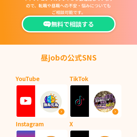
ので、
転職や昼職への不安・悩みについても
ご相談可能です。
無料で相談する
昼jobの公式SNS
YouTube
TikTok
Instagram
X