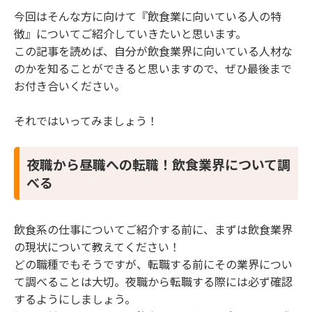
今回はそんな方に向けて『飲食業に向いている人の特
いる人の特徴2】研究熱心
徴』についてご紹介していきたいと思います。
2.3 【夜職から昼職への転職で飲食業界に向いて
いる人の特徴3】人と接することが好き
この記事を読めば、自分が飲食業界に向いている人材な
2.4 【夜職から昼職への転職で飲食業界に向いて
のかを知ることができると思いますので、ぜひ最後まで
いる人の特徴4】素早く丁寧な対応ができる
お付き合いください。
2.5 【夜職から昼職への転職で飲食業界に向いて
いる人の特徴5】毅然とした態度を取れる
それではいってみましょう！
2.6 【夜職から昼職への転職で飲食業界に向いて
いる人の特徴6】体力がある
夜職から昼職への転職！飲食業界について調
2.7 【夜職から昼職への転職で飲食業界に向いて
べる
いる人の特徴7】責任感が強い
2.8 【夜職から昼職への転職で飲食業界に向いて
いる人の特徴8】協調性がある
飲食系の仕事についてご紹介する前に、まずは飲食業界
2.9 【夜職から昼職への転職で飲食業界に向いて
の現状について教えてください！
いる人の特徴9】飲食店経営の夢がある
どの職種でもそうですが、転職する前にその業界につい
3 まとめ
て調べることは大切。夜職から転職する際には必ず確認
するようにしましょう。