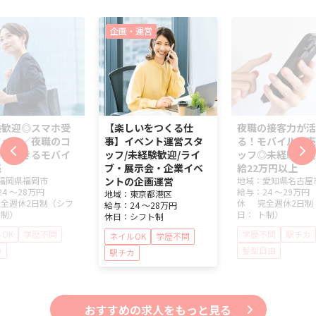
企画・運営
験歓迎◎スマホ受
【楽しいをつくる仕
夜職の接客力が活
タッフ／夜職のコ
事】イベント運営スタ
る！モバイル販売
力が活きるモバイ
ッフ/未経験歓迎/ライ
ッフ◎未経験歓迎
売
ブ・展示会・企業イベ
給22万円以上
福岡県
福岡市
ントの企画運営
地域：
愛知県
名古屋
24 ～
28万円
給与：
24 ～
29万円
地域：
東京都
港区
完全週休2日制（シフ
休
完全週休2日制
給与：
24 ～
28万円
ト制）
日：
ト制）
休日：
シフト制
OK
学歴不問
学歴不問
駅チカ
ネイルOK
学歴不問
カ
髪型自由
駅チカ
おすすめの求人をもっと見る