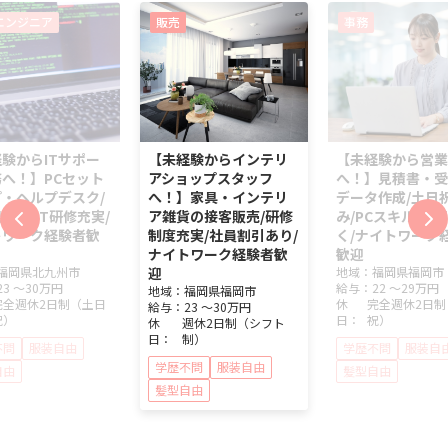
エンジニア
販売
事務
験からITサポー
【未経験からインテリ
【未経験から営業
へ！】PCセット
アショップスタッフ
へ！】見積書・受
・ヘルプデスク/
へ！】家具・インテリ
データ作成/土日
休み/IT研修充実/
ア雑貨の接客販売/研修
み/PCスキルが身
トワーク経験者歓
制度充実/社員割引あり/
く/ナイトワーク
ナイトワーク経験者歓
歓迎
福岡県
北九州市
迎
地域：
福岡県
福岡市
23 ～
30万円
給与：
22 ～
29万円
地域：
福岡県
福岡市
完全週休2日制（土日
休
完全週休2日制
給与：
23 ～
30万円
祝）
日：
祝）
休
週休2日制（シフト
日：
制）
不問
服装自由
学歴不問
服装自
学歴不問
服装自由
自由
髪型自由
髪型自由