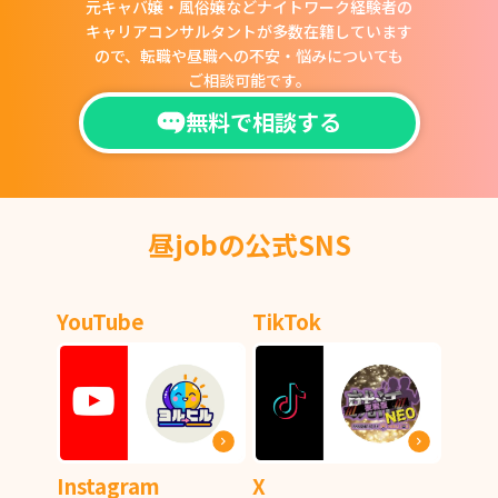
元キャバ嬢・風俗嬢などナイトワーク経験者の
キャリアコンサルタントが多数在籍しています
ので、
転職や昼職への不安・悩みについても
ご相談可能です。
無料で相談する
昼jobの公式SNS
YouTube
TikTok
Instagram
X