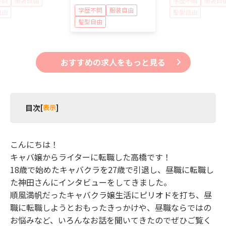
不問
服装自由
学歴不問
服装自
学歴不問
服装自由
自由
髪型自由
髪型自由
おすすめの求人をもっと見る
目次
[
表示
]
1 キャバクラから転職したお仕事について聞いてみ
た！
こんにちは！
2 キャバクラから昼職に転職したきっかけは？
キャバ嬢からライターに転職した高橋です！
3 昼職ならではの苦労を聞いてみた！
18歳で始めたキャバクラを27歳で引退し、昼職に転職し
た神田さんにインタビューをしてきました。
順風満帆だったキャバクラ嬢生活にピリオドを打ち、昼
職に転職しようとおもったきっかけや、昼職ならではの
お悩みなど、いろんなお話を聞いてきたのでぜひご覧く