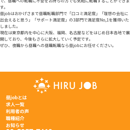
で、
昼職への転職に不安をお持ちの方でも気軽に転職することができま
す。
昼jobはおかげさまで昼職転職部門で「口コミ満足度」「理想の会社に
出会えると思う」
「サポート満足度」の3部門で満足度No,1を獲得いた
しました。
現在は東京都内を中心に大阪、福岡、名古屋などをはじめ日本各地で展
開しており、
今後もさらに拡大していく予定です。
ぜひ、夜職から昼職への昼職転職なら昼jobにお任せください。
昼jobとは
求人一覧
利用者の声
職種紹介
お知らせ