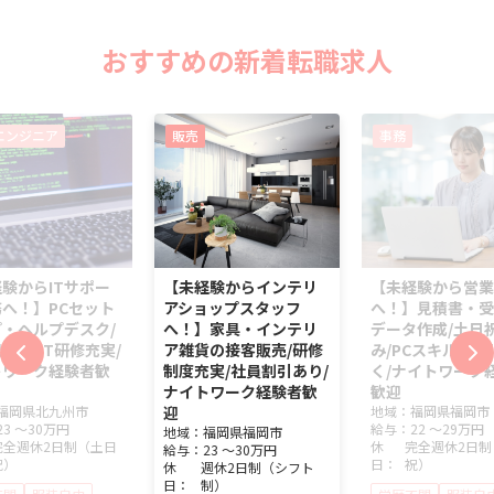
おすすめの新着転職求人
エンジニア
販売
事務
験からITサポー
【未経験からインテリ
【未経験から営業
へ！】PCセット
アショップスタッフ
へ！】見積書・受
・ヘルプデスク/
へ！】家具・インテリ
データ作成/土日
休み/IT研修充実/
ア雑貨の接客販売/研修
み/PCスキルが身
トワーク経験者歓
制度充実/社員割引あり/
く/ナイトワーク
ナイトワーク経験者歓
歓迎
福岡県
北九州市
迎
地域：
福岡県
福岡市
23 ～
30万円
給与：
22 ～
29万円
地域：
福岡県
福岡市
完全週休2日制（土日
休
完全週休2日制
給与：
23 ～
30万円
祝）
日：
祝）
休
週休2日制（シフト
日：
制）