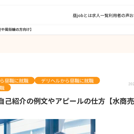
昼jobとは
求人一覧
利用者の声
お
売や風俗嬢の方向け】
ら昼職に就職
デリヘルから昼職に就職
20
職
自己紹介の例文やアピールの仕方【水商売