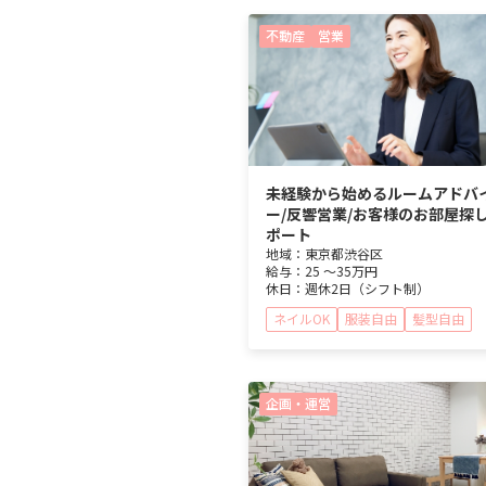
不動産
営業
未経験から始めるルームアドバ
ー/反響営業/お客様のお部屋探
ポート
地域：
東京都
渋谷区
給与：
25 ～
35万円
休日：
週休2日（シフト制）
ネイルOK
服装自由
髪型自由
企画・運営