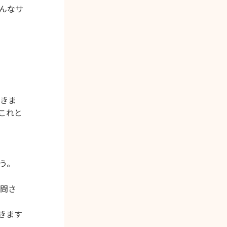
んなサ
きま
これと
う。
問さ
きます