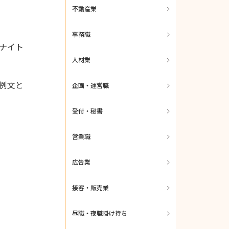
不動産業
事務職
ナイト
人材業
例文と
企画・運営職
受付・秘書
営業職
広告業
接客・販売業
昼職・夜職掛け持ち