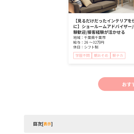
【見るだけだったインテリアを
に】ショールームアドバイザー/
験歓迎/接客経験が活かせる
地域：
千葉県
千葉市
給与：
26 ～
32万円
休日：
シフト制
学歴不問
朝おそめ
駅チカ
おす
目次
[
表示
]