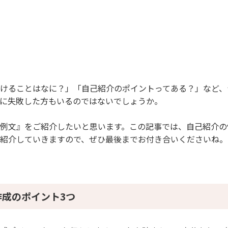
ント3つ
る際のポイント1】派遣スタッフでもOK
る際のポイント2】サービス業でもOK
る際のポイント3】飲食業でもOK
例文1】派遣スタッフ
例文2】サービス業
けることはなに？」「自己紹介のポイントってある？」など、
例文3】接客業
に失敗した方もいるのではないでしょうか。
つ（夜職編）
例文』をご紹介したいと思います。この記事では、自己紹介の
例文1】営業力をアピール
紹介していきますので、ぜひ最後までお付き合いくださいね。
の例文2】コミュニケーション力をアピール
例文3】心遣いをアピール
例文4】礼儀作法をアピール
成のポイント3つ