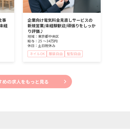
仕事
企業向け電気料金見直しサービスの
未経
新規営業/未経験歓迎/頑張りをしっか
り評価♪
地域：
東京都
中央区
給与：
25 ～
34万円
休日：
土日祝休み
ネイルOK
服装自由
髪型自由
すめの求人をもっと見る