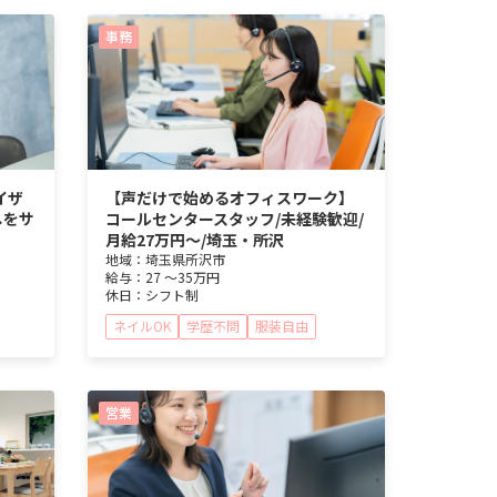
事務
イザ
【声だけで始めるオフィスワーク】
しをサ
コールセンタースタッフ/未経験歓迎/
月給27万円～/埼玉・所沢
地域：
埼玉県
所沢市
給与：
27 ～
35万円
休日：
シフト制
ネイルOK
学歴不問
服装自由
営業