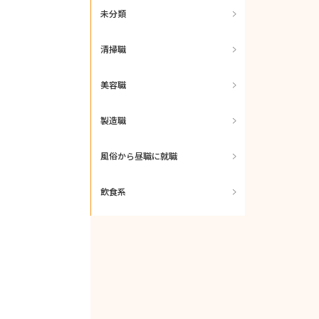
未分類
清掃職
美容職
製造職
風俗から昼職に就職
飲食系