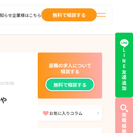
無料で相談する
知らせ
企業様はこちら
LINE友達追加
昼職の求人について
相談する
無料で相談する
22/10/26
や
お気に入りコラム