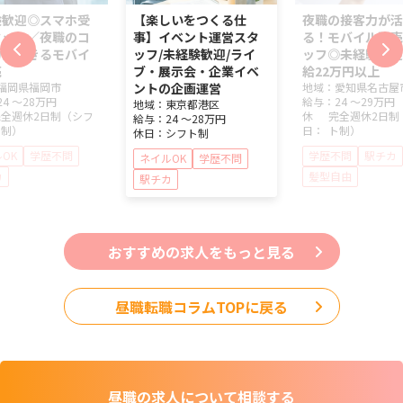
験歓迎◎スマホ受
【楽しいをつくる仕
夜職の接客力が活
タッフ／夜職のコ
事】イベント運営スタ
る！モバイル販売
力が活きるモバイ
ッフ/未経験歓迎/ライ
ッフ◎未経験歓迎
売
ブ・展示会・企業イベ
給22万円以上
福岡県
福岡市
ントの企画運営
地域：
愛知県
名古屋
24 ～
28万円
給与：
24 ～
29万円
地域：
東京都
港区
完全週休2日制（シフ
休
完全週休2日制
給与：
24 ～
28万円
ト制）
日：
ト制）
休日：
シフト制
OK
学歴不問
学歴不問
駅チカ
ネイルOK
学歴不問
カ
髪型自由
駅チカ
おすすめの求人をもっと見る
昼職転職コラムTOPに戻る
昼職の求人について
相談する