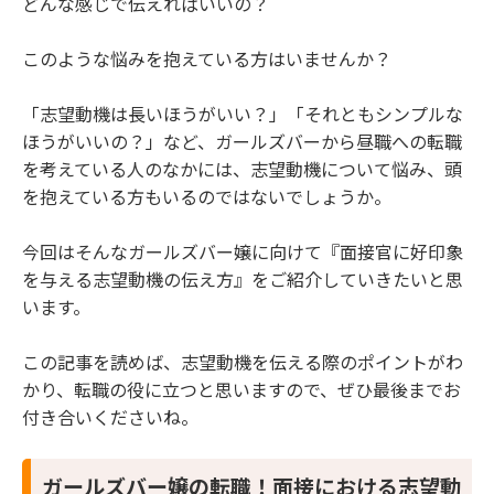
どんな感じで伝えればいいの？
志望動機の伝え方7つ
このような悩みを抱えている方はいませんか？
2.1 【ガールズバー嬢の転職！面接官に好印象を
与える志望動機1】大きな声でハキハキと話す
2.2 【ガールズバー嬢の転職！面接官に好印象を
「志望動機は長いほうがいい？」「それともシンプルな
与える志望動機2】結論から言う
ほうがいいの？」など、ガールズバーから昼職への転職
2.3 【ガールズバー嬢の転職！面接官に好印象を
を考えている人のなかには、志望動機について悩み、頭
与える志望動機3】簡潔に話す
を抱えている方もいるのではないでしょうか。
2.4 【ガールズバー嬢の転職！面接官に好印象を
与える志望動機4】語尾を曖昧にしない
今回はそんなガールズバー嬢に向けて『面接官に好印象
2.5 【ガールズバー嬢の転職！面接官に好印象を
を与える志望動機の伝え方』をご紹介していきたいと思
与える志望動機5】ロジカルに言う
います。
2.6 【ガールズバー嬢の転職！面接官に好印象を
与える志望動機6】入社後のことまで伝える
この記事を読めば、志望動機を伝える際のポイントがわ
2.7 【ガールズバー嬢の転職！面接官に好印象を
かり、転職の役に立つと思いますので、ぜひ最後までお
与える志望動機7】経験と結びつけて話す
付き合いくださいね。
3 ガールズバー嬢の転職！面接官に悪い印象を与え
る志望動機5つ
ガールズバー嬢の転職！面接における志望動
3.1 【ガールズバー嬢の転職！面接官に悪い印象