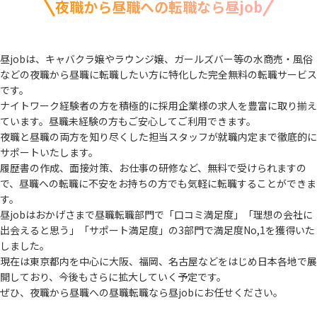
夜職から昼職への転職なら昼job
昼jobは、キャバクラ嬢やラウンジ嬢、ガールズバー等の水商売・風俗
などの夜職から
昼職に転職したい方に特化した完全無料の転職サービス
です。
ナイトワーク経験者の方を積極的に採用企業様の求人を豊富に取り揃え
ています。
昼職未経験の方もご安心してご利用できます。
夜職と昼職の両方を知り尽くした担当スタッフが就職内定まで徹底的に
サポートいたします。
履歴書の作成、面接対策、お仕事の研修など、無料で受けられますの
で、
昼職への転職に不安をお持ちの方でも気軽に転職することができま
す。
昼jobはおかげさまで昼職転職部門で「口コミ満足度」「理想の会社に
出会えると思う」
「サポート満足度」の3部門で満足度No,1を獲得いた
しました。
現在は東京都内を中心に大阪、福岡、名古屋などをはじめ日本各地で展
開しており、
今後もさらに拡大していく予定です。
ぜひ、夜職から昼職への昼職転職なら昼jobにお任せください。