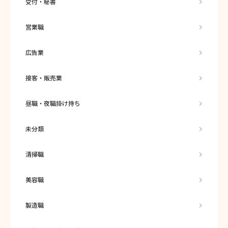
受付・秘書
営業職
広告業
接客・販売業
昼職・夜職掛け持ち
未分類
清掃職
美容職
製造職