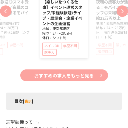
験歓迎◎スマホ受
【楽しいをつくる仕
夜職の接客力が活
タッフ／夜職のコ
事】イベント運営スタ
る！モバイル販売
力が活きるモバイ
ッフ/未経験歓迎/ライ
ッフ◎未経験歓迎
売
ブ・展示会・企業イベ
給22万円以上
福岡県
福岡市
ントの企画運営
地域：
愛知県
名古屋
24 ～
28万円
給与：
24 ～
29万円
地域：
東京都
港区
完全週休2日制（シフ
休
完全週休2日制
給与：
24 ～
28万円
ト制）
日：
ト制）
休日：
シフト制
OK
学歴不問
学歴不問
駅チカ
ネイルOK
学歴不問
カ
髪型自由
駅チカ
おすすめの求人をもっと見る
目次
[
表示
]
1 ガールズバー嬢の転職！面接における志望動機っ
てなに？
志望動機って…。
2 ガールズバー嬢の転職！面接官に好印象を与える