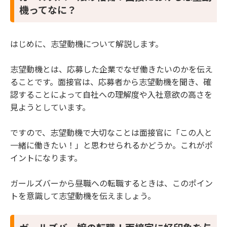
機ってなに？
を与える志望動機1】給料に関することを言う
3.2 【ガールズバー嬢の転職！面接官に悪い印象
を与える志望動機2】独立をほのめかす
はじめに、志望動機について解説します。
3.3 【ガールズバー嬢の転職！面接官に悪い印象
を与える志望動機3】抽象的な言葉を使う
志望動機とは、応募した企業でなぜ働きたいのかを伝え
3.4 【ガールズバー嬢の転職！面接官に悪い印象
ることです。面接官は、応募者から志望動機を聞き、確
を与える志望動機4】通いやすさを伝える
認することによって自社への理解度や入社意欲の高さを
3.5 【ガールズバー嬢の転職！面接官に悪い印象
見ようとしています。
を与える志望動機5】会社を学校と勘違いしてい
る
ですので、志望動機で大切なことは面接官に「この人と
4 まとめ
一緒に働きたい！」と思わせられるかどうか。これがポ
イントになります。
ガールズバーから昼職への転職するときは、このポイン
トを意識して志望動機を伝えましょう。