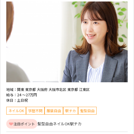
地域：
関東 東京都 大阪府 大阪市北区 東京都 江東区
給与：
24 ～
27万円
休日：
土日祝
ネイルOK
学歴不問
服装自由
駅チカ
髪型自由
髪型自由
ネイルOK
駅チカ
注目ポイント