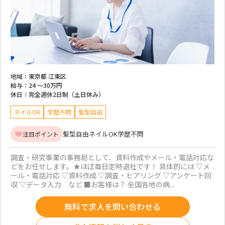
地域：
東京都 江東区
給与：
24 ～
30万円
休日：
完全週休2日制（土日休み）
ネイルOK
学歴不問
髪型自由
髪型自由
ネイルOK
学歴不問
注目ポイント
調査・研究事業の事務局として、資料作成やメール・電話対応な
どをお任せします。★ほぼ毎日定時退社です！ 具体的には ▽メ
ール・電話対応 ▽資料作成 ▽調査・ヒアリング ▽アンケート回
収 ▽データ入力 など ■お客様は？ 全国各地の病...
無料で求人を問い合わせる