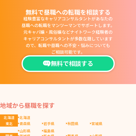
無料で昼職への転職を相談する
経験豊富なキャリアコンサルタントがあなたの
昼職への転職をマンツーマンでサポートします。
元キャバ嬢・風俗嬢などナイトワーク経験者の
キャリアコンサルタントが多数在籍しています
ので、
転職や昼職への不安・悩みについても
ご相談可能です。
無料で相談する
地域から昼職を探す
北海道
北海道
東北
青森県
岩手県
秋田県
宮城県
山形県
福島県
関東
茨城県
栃木県
群馬県
山梨県