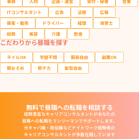
事務
人材
企画・運営
受付・秘書
営業
ITコンサルタント
広告
法務
広報
接客・販売
ドライバー
経理
保育士
総務
美容
介護
飲食
こだわりから昼職を探す
ネイルOK
学歴不問
服装自由
副業OK
朝おそめ
駅チカ
髪型自由
無料で昼職への転職を相談する
経験豊富なキャリアコンサルタントがあなたの
昼職への転職をマンツーマンでサポートします。
元キャバ嬢・風俗嬢などナイトワーク経験者の
キャリアコンサルタントが多数在籍しています