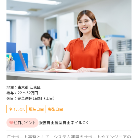
地域：
東京都 江東区
給与：
22 ～
32万円
休日：
完全週休2日制（土日）
ネイルOK
服装自由
髪型自由
服装自由
髪型自由
ネイルOK
注目ポイント
ITサポート事務として、システム運用のサポートやエンジニアの