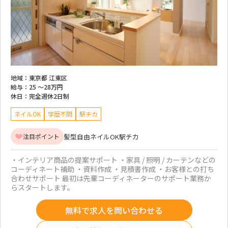
地域：
東京都 江東区
給与：
25 ～
28万円
休日：
完全週休2日制
ネイルOK
学歴不問
駅チカ
髪型自由
ネイルOK
駅チカ
注目ポイント
・インテリア商品の提案サポート ・家具 / 照明 / カーテンなどの
コーディネート補助 ・資料作成 ・見積書作成 ・お客様との打ち
合わせサポート 最初は先輩コーディネーターのサポート業務か
らスタートします。
無料で求人を問い合わせる