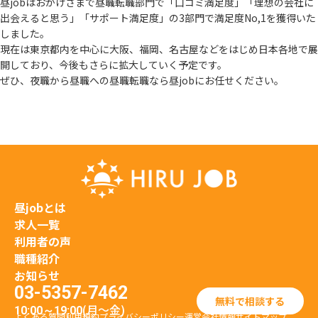
昼jobはおかげさまで昼職転職部門で「口コミ満足度」「理想の会社に
出会えると思う」
「サポート満足度」の3部門で満足度No,1を獲得いた
しました。
現在は東京都内を中心に大阪、福岡、名古屋などをはじめ日本各地で展
開しており、
今後もさらに拡大していく予定です。
ぜひ、夜職から昼職への昼職転職なら昼jobにお任せください。
昼jobとは
求人一覧
利用者の声
職種紹介
お知らせ
03-5357-7462
無料で相談する
(月〜金)
10:00～19:00
よくある質問
利用規約
プライバシーポリシー
運営会社情報
サイトマップ