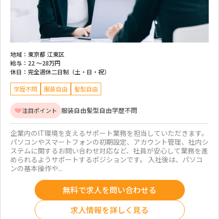
地域：
東京都 江東区
給与：
22 ～
28万円
休日：
完全週休二日制（土・日・祝）
学歴不問
服装自由
髪型自由
服装自由
髪型自由
学歴不問
注目ポイント
企業内のIT環境を支えるサポート業務を担当していただきます。
パソコンやスマートフォンの初期設定、アカウント管理、社内シ
ステムに関するお問い合わせ対応など、社員が安心して業務を進
められるようサポートするポジションです。 入社後は、パソコ
ンの基本操作や...
無料で求人を問い合わせる
求人情報を詳しく見る