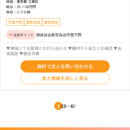
地域：
東京都 江東区
給与：
25 ～
30万円
休日：
シフト制
学歴不問
服装自由
髪型自由
服装自由
髪型自由
学歴不問
注目ポイント
▼現場にてお客様との打ち合わせ ▼機材や人員などの確認 ▼会
場設営 ▼撤去作業
無料で求人を問い合わせる
求人情報を詳しく見る
1
2
3
…
6