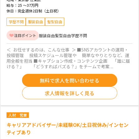
給与：
25 ～
37万円
休日：
完全週休2日制（土日祝）
学歴不問
服装自由
髪型自由
服装自由
髪型自由
学歴不問
注目ポイント
＜ お任せするのは、こんな仕事 ＞ ■SNSアカウントの運用・
投稿管理 投稿スケジュール管理や 簡単なやりとりなど、運
用全般を担当 ■キャプション作成・コンテンツ企画 「誰に届
ける？」 「どうすればバズる？」をチームで考案 ...
無料で求人を問い合わせる
求人情報を詳しく見る
人材
営業
キャリアアドバイザー/未経験OK/土日祝休み/インセン
ティブあり